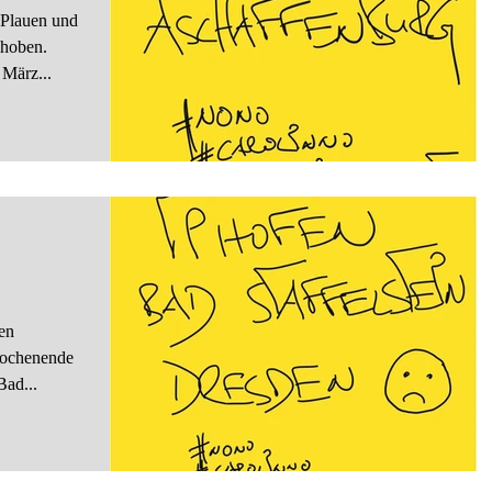
 Plauen und
choben.
März...
n
ten
Wochenende
zugekommen: - Iphofen - Bad...