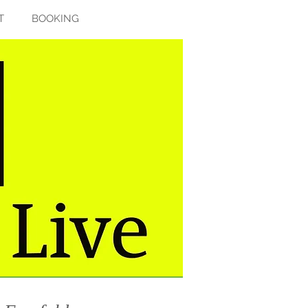
T
BOOKING