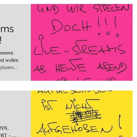
ams
!
unseren
lanten...
n
NN,
T – …