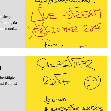
reunde, da
lauen und...
n
bestätigten
nd Roth ist