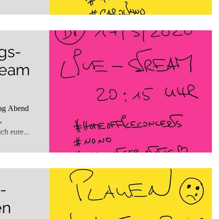
gs-
tream
,
ch eure...
-
en