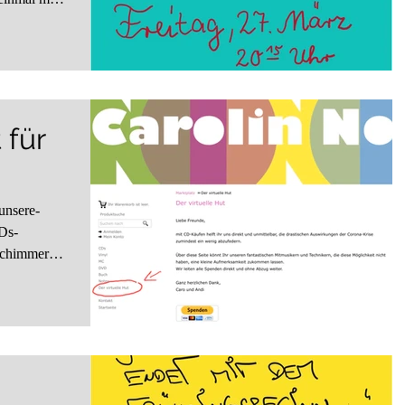
 für
unsere-
Ds-
sschimmer"