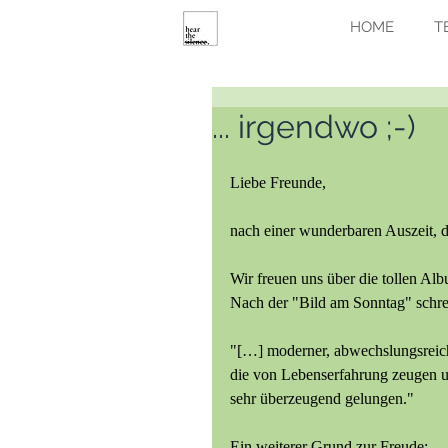
HOME
T
... irgendwo ;-)
Liebe Freunde,
nach einer wunderbaren Auszeit, di
Wir freuen uns über die tollen Al
Nach der "Bild am Sonntag" schr
"[…] moderner, abwechslungsreiche
die von Lebenserfahrung zeugen 
sehr überzeugend gelungen."
Ein weiterer Grund zur Freude: