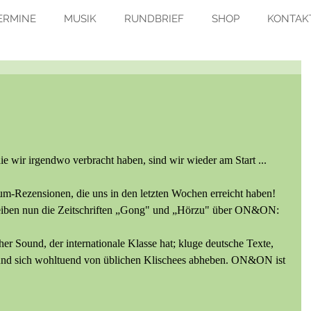
ERMINE
MUSIK
RUNDBRIEF
SHOP
KONTAK
e wir irgendwo verbracht haben, sind wir wieder am Start ...
bum-Rezensionen, die uns in den letzten Wochen erreicht haben! 
eiben nun die Zeitschriften „Gong" und „Hörzu" über ON&ON:
r Sound, der internationale Klasse hat; kluge deutsche Texte, 
und sich wohltuend von üblichen Klischees abheben. ON&ON ist 