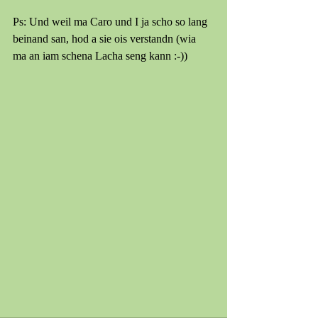
Ps: Und weil ma Caro und I ja scho so lang 
beinand san, hod a sie ois verstandn (wia 
ma an iam schena Lacha seng kann :-))