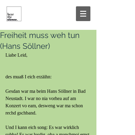
Freiheit muss weh tun
(Hans Söllner)
Liabe Leid,
des muaß I eich erzäihn: 
Gesdan war ma beim Hans Söllner in Bad 
Neustadt. I war no nia vorhea auf am 
Konzert vo eam, desweng war ma schon 
rechd gschband. 
Und I kann eich song: Es war wirklich 
subba! Es war lusdig, oba a manchmoi ernst 