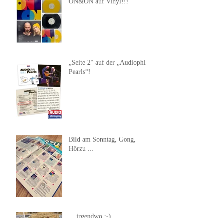
ON&ON auf Vinyl!!!
„Seite 2“ auf der „Audiophile
Pearls“!
Bild am Sonntag, Gong,
Hörzu ...
... irgendwo ;-)