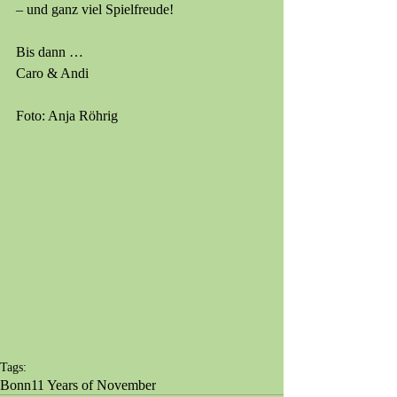
– und ganz viel Spielfreude!
Bis dann …
Caro & Andi
Foto: Anja Röhrig
Tags:
Bonn
11 Years of November