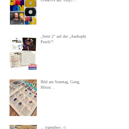
ON&ON auf Vinyl!!!
„Seite 2“ auf der „Audiophile
Pearls“!
Bild am Sonntag, Gong,
Hörzu ...
... irgendwo ;-)