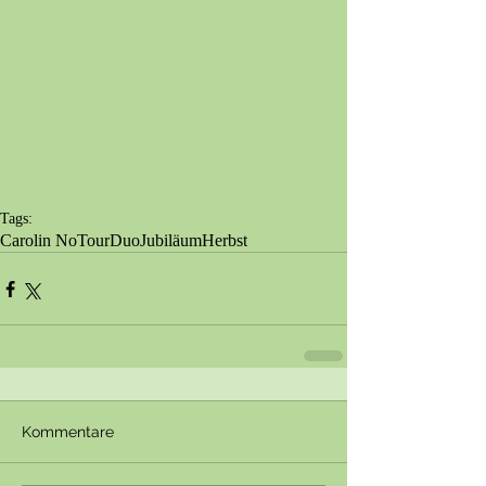
Tags:
Carolin No
Tour
Duo
Jubiläum
Herbst
Kommentare