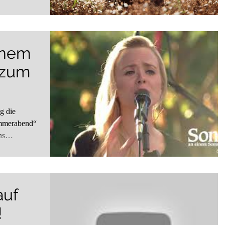
inem
 zum
g die
mmerabend“
ns
auf
!