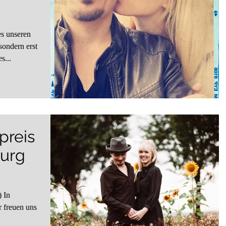
es unseren
sondern erst
s...
preis
burg
) In
r freuen uns