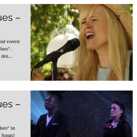
ues –
und vorerst
lues“.
den...
ues –
“ Songs!