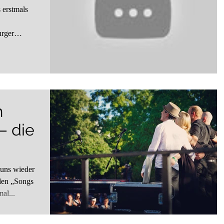
rger
m
 die
 uns wieder
 den „Songs
al...