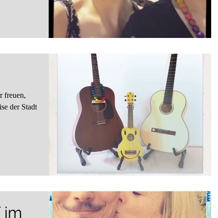
r freuen,
ise der Stadt
.
 im