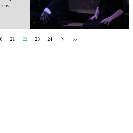
ere...
0
21
22
23
24