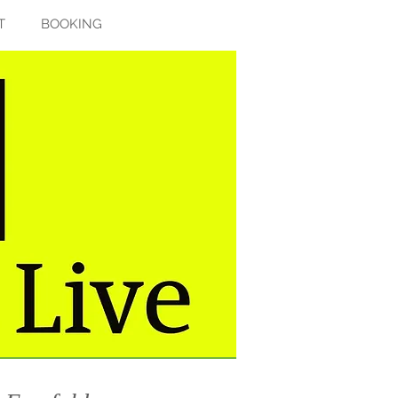
T
BOOKING